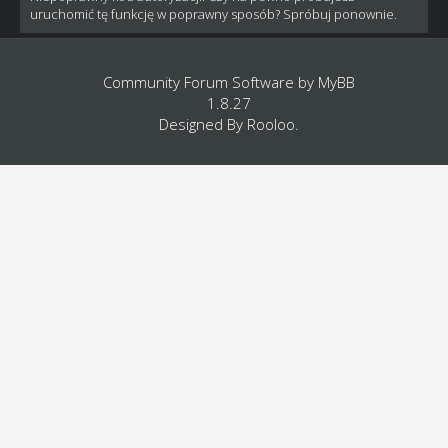
uruchomić tę funkcję w poprawny sposób? Spróbuj ponownie.
Community Forum Software by
MyBB
1.8.27
Designed By
Rooloo
.