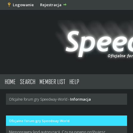
Logowanie
Rejestracja
HOME
SEARCH
MEMBER LIST
HELP
Informacja
Oficjalne forum gry Speedway-World
›
Oficjalne forum gry Speedway-World
Niepoprawny kod autoryzacji. Czy na pewno próbujesz