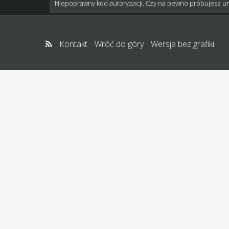
Niepoprawny kod autoryzacji. Czy na pewno próbujesz u
Kontakt
Wróć do góry
Wersja bez grafiki