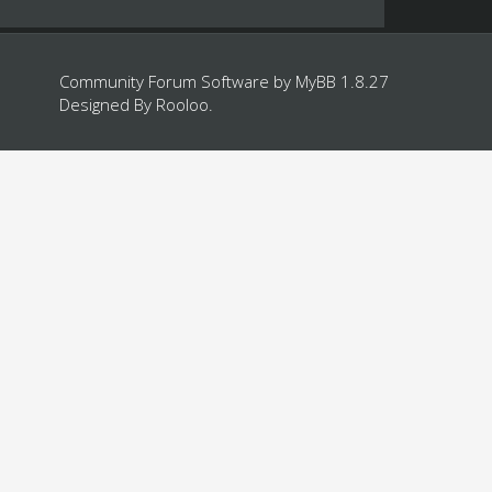
Community Forum Software by
MyBB 1.8.27
Designed By
Rooloo
.