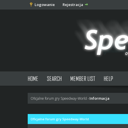
Logowanie
Rejestracja
HOME
SEARCH
MEMBER LIST
HELP
Informacja
Oficjalne forum gry Speedway-World
›
Oficjalne forum gry Speedway-World