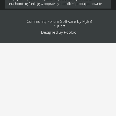
uruchomić tę funkcję w poprawny sposób? Spróbuj ponownie.
Community Forum Software by
MyBB
1.8.27
Designed By
Rooloo
.