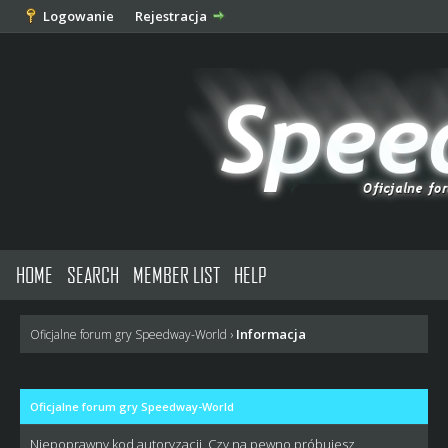
Logowanie
Rejestracja
HOME
SEARCH
MEMBER LIST
HELP
Informacja
Oficjalne forum gry Speedway-World
›
Oficjalne forum gry Speedway-World
Niepoprawny kod autoryzacji. Czy na pewno próbujesz