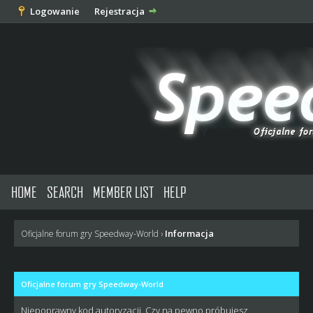
Logowanie
Rejestracja
HOME
SEARCH
MEMBER LIST
HELP
Informacja
Oficjalne forum gry Speedway-World
›
Oficjalne forum gry Speedway-World
Niepoprawny kod autoryzacji. Czy na pewno próbujesz