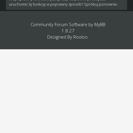
uruchomić tę funkcję w poprawny sposób? Spróbuj ponownie.
Community Forum Software by
MyBB
1.8.27
Designed By
Rooloo
.