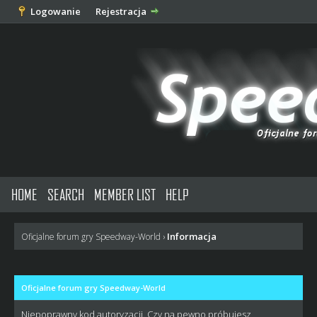
Logowanie
Rejestracja
HOME
SEARCH
MEMBER LIST
HELP
Informacja
Oficjalne forum gry Speedway-World
›
Oficjalne forum gry Speedway-World
Niepoprawny kod autoryzacji. Czy na pewno próbujesz