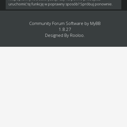
uruchomić tę funkcję w poprawny sposób? Spróbuj ponownie.
Community Forum Software by
MyBB
1.8.27
Designed By
Rooloo
.