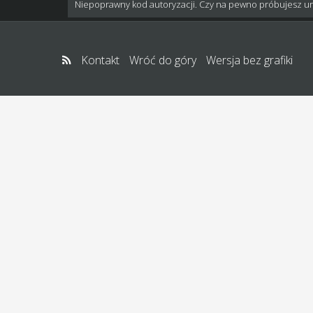
Niepoprawny kod autoryzacji. Czy na pewno próbujesz u
Kontakt
Wróć do góry
Wersja bez grafiki