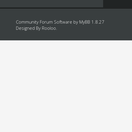
Community Forum Software by
MyBB 1.8.27
Designed By
Rooloo
.