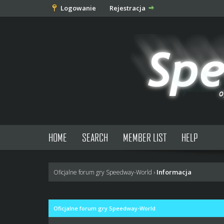
Logowanie
Rejestracja
HOME
SEARCH
MEMBER LIST
HELP
Informacja
Oficjalne forum gry Speedway-World
›
Oficjalne forum gry Speedway-World