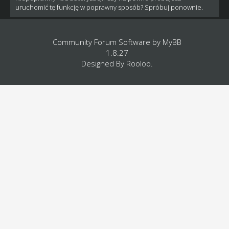
uruchomić tę funkcję w poprawny sposób? Spróbuj ponownie.
Community Forum Software by
MyBB
1.8.27
Designed By
Rooloo
.