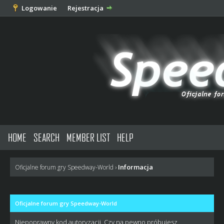
Logowanie
Rejestracja
HOME
SEARCH
MEMBER LIST
HELP
Informacja
Oficjalne forum gry Speedway-World
›
Oficjalne forum gry Speedway-World
Niepoprawny kod autoryzacji. Czy na pewno próbujesz