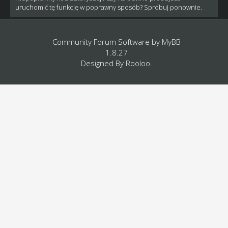
uruchomić tę funkcję w poprawny sposób? Spróbuj ponownie.
Community Forum Software by
MyBB
1.8.27
Designed By
Rooloo
.