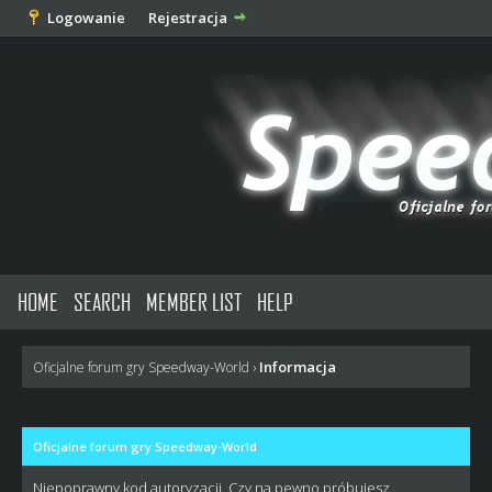
Logowanie
Rejestracja
HOME
SEARCH
MEMBER LIST
HELP
Informacja
Oficjalne forum gry Speedway-World
›
Oficjalne forum gry Speedway-World
Niepoprawny kod autoryzacji. Czy na pewno próbujesz