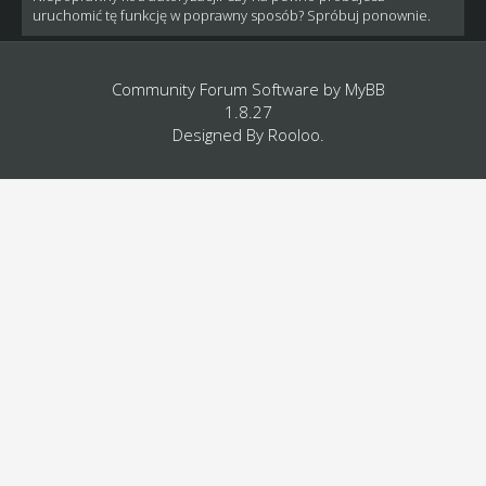
uruchomić tę funkcję w poprawny sposób? Spróbuj ponownie.
Community Forum Software by
MyBB
1.8.27
Designed By
Rooloo
.