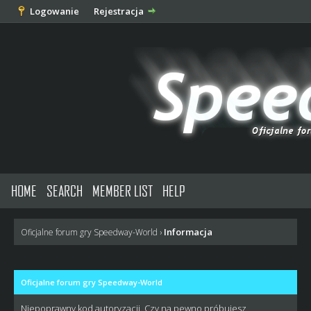
Logowanie
Rejestracja
HOME
SEARCH
MEMBER LIST
HELP
Informacja
Oficjalne forum gry Speedway-World
›
Oficjalne forum gry Speedway-World
Niepoprawny kod autoryzacji. Czy na pewno próbujesz