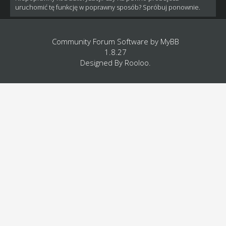
uruchomić tę funkcję w poprawny sposób? Spróbuj ponownie.
Community Forum Software by
MyBB
1.8.27
Designed By
Rooloo
.