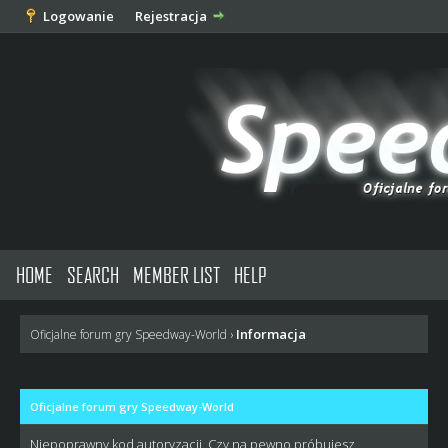
Logowanie
Rejestracja
HOME
SEARCH
MEMBER LIST
HELP
Informacja
Oficjalne forum gry Speedway-World
›
Oficjalne forum gry Speedway-World
Niepoprawny kod autoryzacji. Czy na pewno próbujesz