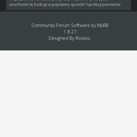
uruchomić tę funkcję w poprawny sposób? Spróbuj ponownie.
Community Forum Software by
MyBB
1.8.27
Designed By
Rooloo
.