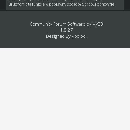
uruchomić tę funkcję w poprawny sposób? Spróbuj ponownie.
Community Forum Software by
MyBB
1.8.27
Designed By
Rooloo
.