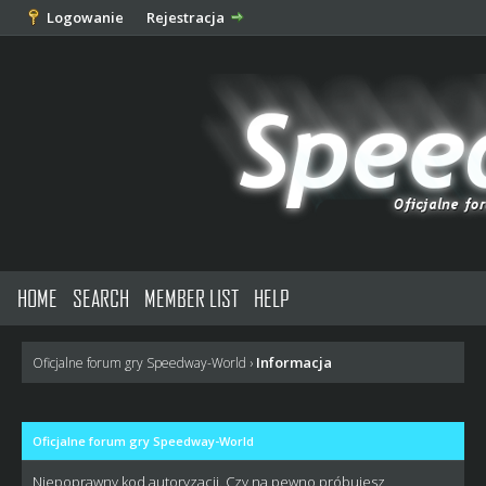
Logowanie
Rejestracja
HOME
SEARCH
MEMBER LIST
HELP
Informacja
Oficjalne forum gry Speedway-World
›
Oficjalne forum gry Speedway-World
Niepoprawny kod autoryzacji. Czy na pewno próbujesz