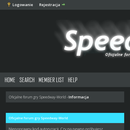
Logowanie
Rejestracja
HOME
SEARCH
MEMBER LIST
HELP
Informacja
Oficjalne forum gry Speedway-World
›
Oficjalne forum gry Speedway-World
Niepoprawny kod autoryzacji. Czy na pewno próbujesz