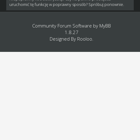
uruchomić tę funkcję w poprawny sposób? Spróbuj ponownie.
Community Forum Software by
MyBB
1.8.27
Designed By
Rooloo
.