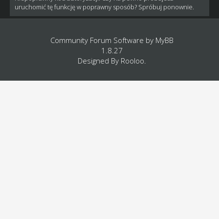
uruchomić tę funkcję w poprawny sposób? Spróbuj ponownie.
Community Forum Software by
MyBB
1.8.27
Designed By
Rooloo
.