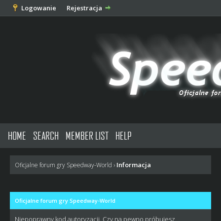
Logowanie
Rejestracja
HOME
SEARCH
MEMBER LIST
HELP
Informacja
Oficjalne forum gry Speedway-World
›
Oficjalne forum gry Speedway-World
Niepoprawny kod autoryzacji. Czy na pewno próbujesz