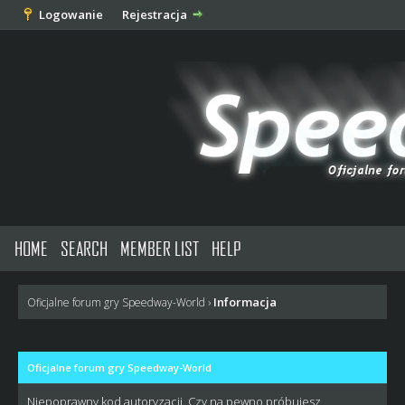
Logowanie
Rejestracja
HOME
SEARCH
MEMBER LIST
HELP
Informacja
Oficjalne forum gry Speedway-World
›
Oficjalne forum gry Speedway-World
Niepoprawny kod autoryzacji. Czy na pewno próbujesz