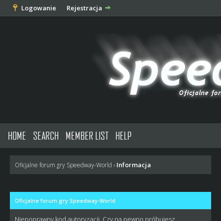
Logowanie
Rejestracja
HOME
SEARCH
MEMBER LIST
HELP
Informacja
Oficjalne forum gry Speedway-World
›
Oficjalne forum gry Speedway-World
Niepoprawny kod autoryzacji. Czy na pewno próbujesz