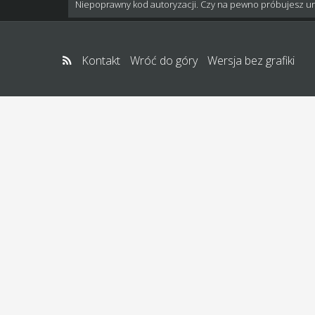
Niepoprawny kod autoryzacji. Czy na pewno próbujesz u
Kontakt
Wróć do góry
Wersja bez grafiki