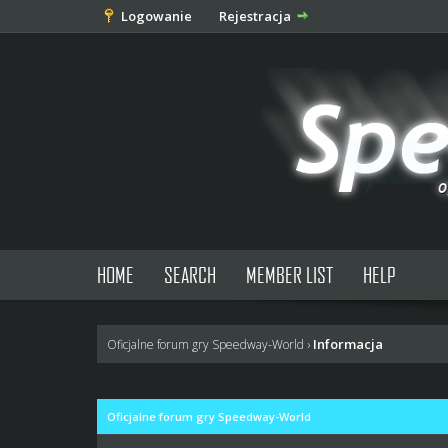
Logowanie
Rejestracja
HOME
SEARCH
MEMBER LIST
HELP
Informacja
Oficjalne forum gry Speedway-World
›
Oficjalne forum gry Speedway-World