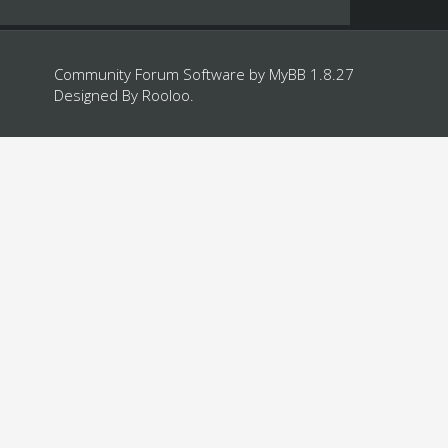
Community Forum Software by
MyBB 1.8.27
Designed By
Rooloo
.