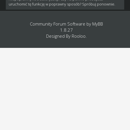
uruchomić tę funkcję w poprawny sposób? Spróbuj ponownie.
Community Forum Software by
MyBB
1.8.27
Designed By
Rooloo
.