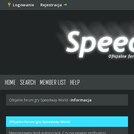
Logowanie
Rejestracja
HOME
SEARCH
MEMBER LIST
HELP
Informacja
Oficjalne forum gry Speedway-World
›
Oficjalne forum gry Speedway-World
Niepoprawny kod autoryzacji. Czy na pewno próbujesz