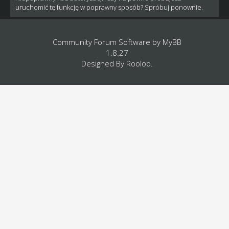
uruchomić tę funkcję w poprawny sposób? Spróbuj ponownie.
Community Forum Software by
MyBB
1.8.27
Designed By
Rooloo
.