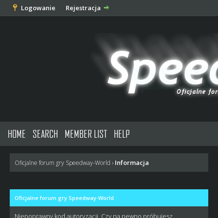
Logowanie
Rejestracja
HOME
SEARCH
MEMBER LIST
HELP
Informacja
Oficjalne forum gry Speedway-World
›
Oficjalne forum gry Speedway-World
Niepoprawny kod autoryzacji. Czy na pewno próbujesz