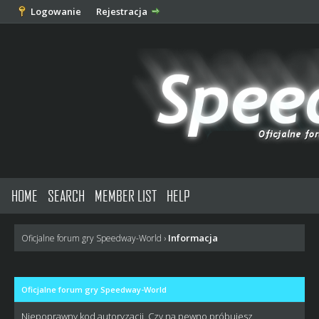
Logowanie
Rejestracja
HOME
SEARCH
MEMBER LIST
HELP
Informacja
Oficjalne forum gry Speedway-World
›
Oficjalne forum gry Speedway-World
Niepoprawny kod autoryzacji. Czy na pewno próbujesz