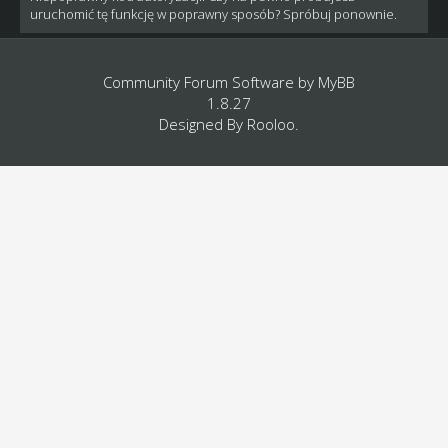
uruchomić tę funkcję w poprawny sposób? Spróbuj ponownie.
Community Forum Software by
MyBB
1.8.27
Designed By
Rooloo
.