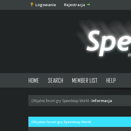
Logowanie
Rejestracja
HOME
SEARCH
MEMBER LIST
HELP
Informacja
Oficjalne forum gry Speedway-World
›
Oficjalne forum gry Speedway-World