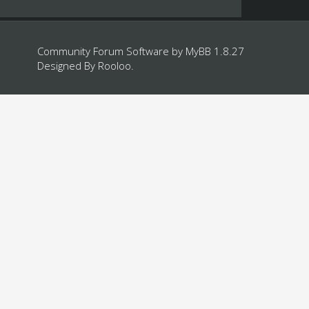
Community Forum Software by
MyBB 1.8.27
Designed By
Rooloo
.