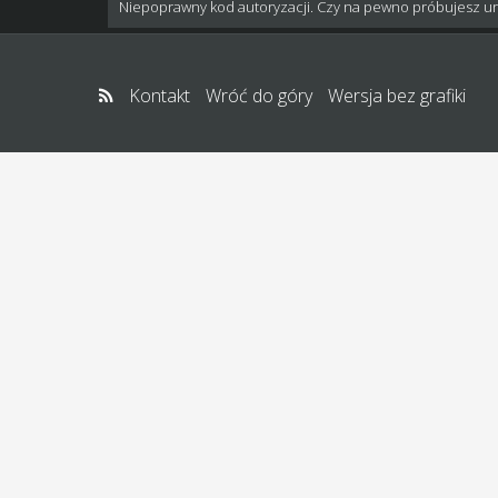
Niepoprawny kod autoryzacji. Czy na pewno próbujesz u
Kontakt
Wróć do góry
Wersja bez grafiki