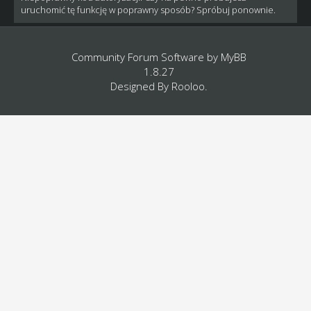
uruchomić tę funkcję w poprawny sposób? Spróbuj ponownie.
Community Forum Software by
MyBB
1.8.27
Designed By
Rooloo
.