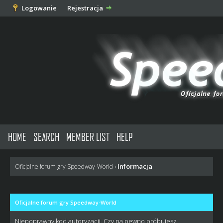
Logowanie
Rejestracja
HOME
SEARCH
MEMBER LIST
HELP
Informacja
Oficjalne forum gry Speedway-World
›
Oficjalne forum gry Speedway-World
Niepoprawny kod autoryzacji. Czy na pewno próbujesz