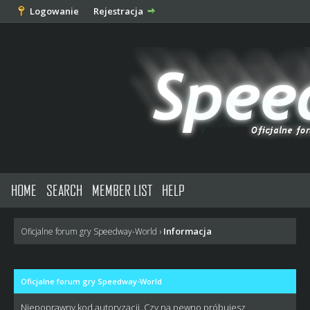
Logowanie
Rejestracja
HOME
SEARCH
MEMBER LIST
HELP
Informacja
Oficjalne forum gry Speedway-World
›
Oficjalne forum gry Speedway-World
Niepoprawny kod autoryzacji. Czy na pewno próbujesz