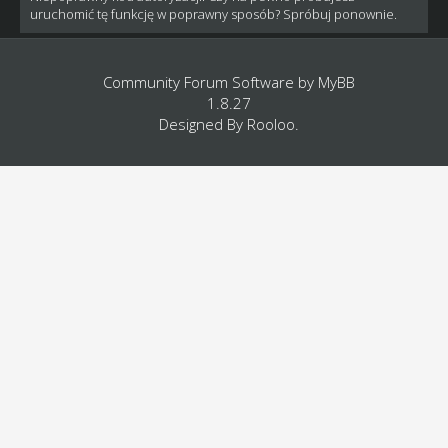
uruchomić tę funkcję w poprawny sposób? Spróbuj ponownie.
Community Forum Software by
MyBB
1.8.27
Designed By
Rooloo
.