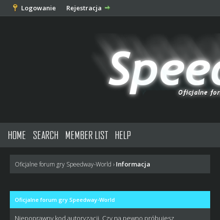
Logowanie
Rejestracja
HOME
SEARCH
MEMBER LIST
HELP
Informacja
Oficjalne forum gry Speedway-World
›
Oficjalne forum gry Speedway-World
Niepoprawny kod autoryzacji. Czy na pewno próbujesz