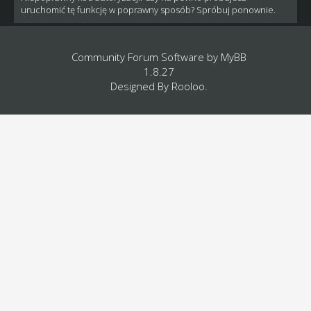
uruchomić tę funkcję w poprawny sposób? Spróbuj ponownie.
Community Forum Software by
MyBB
1.8.27
Designed By
Rooloo
.