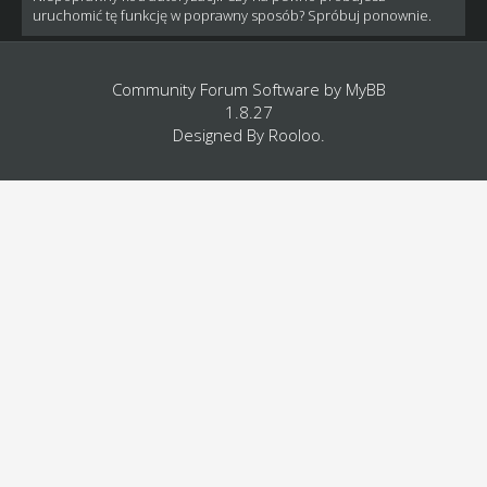
uruchomić tę funkcję w poprawny sposób? Spróbuj ponownie.
Community Forum Software by
MyBB
1.8.27
Designed By
Rooloo
.