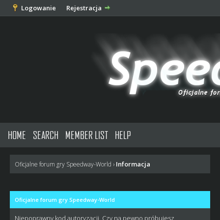
Logowanie
Rejestracja
HOME
SEARCH
MEMBER LIST
HELP
Informacja
Oficjalne forum gry Speedway-World
›
Oficjalne forum gry Speedway-World
Niepoprawny kod autoryzacji. Czy na pewno próbujesz