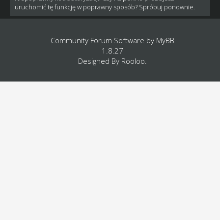
uruchomić tę funkcję w poprawny sposób? Spróbuj ponownie.
Community Forum Software by
MyBB
1.8.27
Designed By
Rooloo
.