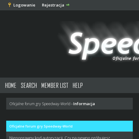
Logowanie
Rejestracja
HOME
SEARCH
MEMBER LIST
HELP
Informacja
Oficjalne forum gry Speedway-World
›
Oficjalne forum gry Speedway-World
Niepoprawny kod autoryzacji. Czy na pewno próbujesz