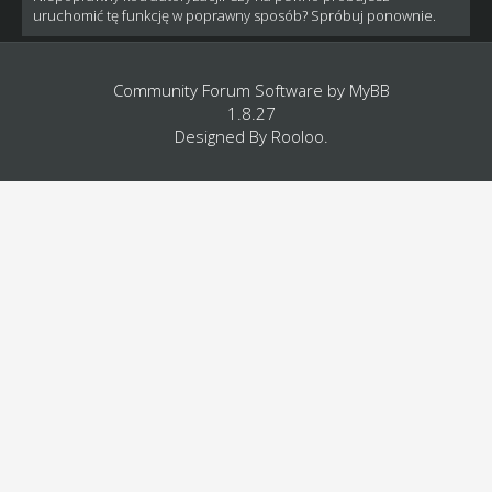
uruchomić tę funkcję w poprawny sposób? Spróbuj ponownie.
Community Forum Software by
MyBB
1.8.27
Designed By
Rooloo
.