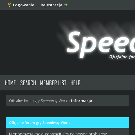
Logowanie
Rejestracja
HOME
SEARCH
MEMBER LIST
HELP
Informacja
Oficjalne forum gry Speedway-World
›
Oficjalne forum gry Speedway-World
Niepoprawny kod autoryzacji. Czy na pewno próbujesz