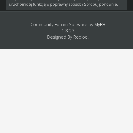
uruchomić tę funkcję w poprawny sposób? Spróbuj ponownie.
Community Forum Software by
MyBB
1.8.27
Designed By
Rooloo
.