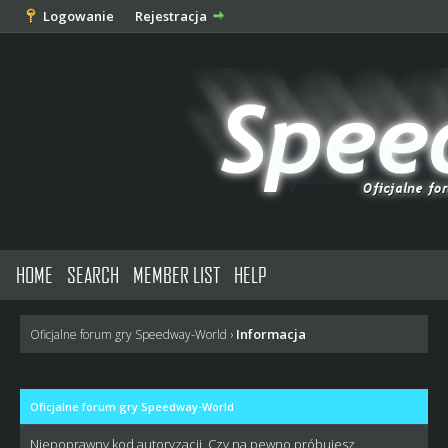
Logowanie
Rejestracja
HOME
SEARCH
MEMBER LIST
HELP
Informacja
Oficjalne forum gry Speedway-World
›
Oficjalne forum gry Speedway-World
Niepoprawny kod autoryzacji. Czy na pewno próbujesz