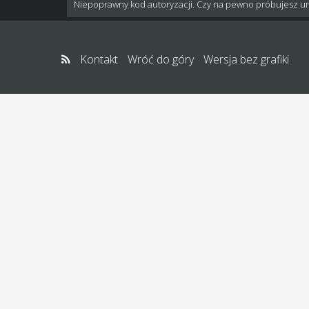
Niepoprawny kod autoryzacji. Czy na pewno próbujesz u
Kontakt
Wróć do góry
Wersja bez grafiki