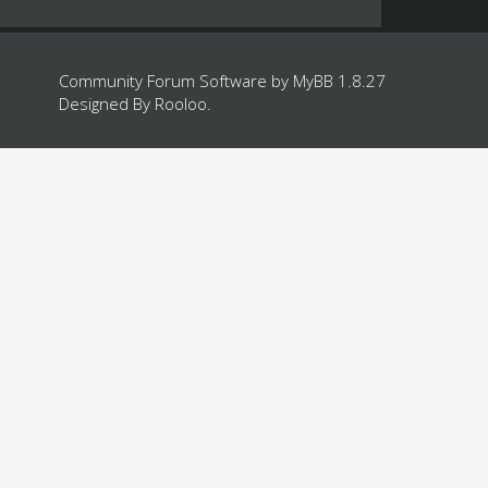
Community Forum Software by
MyBB 1.8.27
Designed By
Rooloo
.