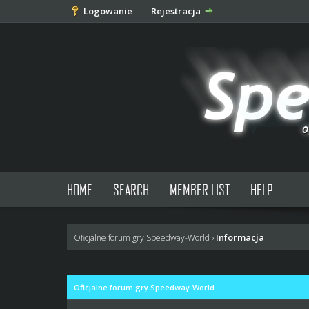
Logowanie
Rejestracja
HOME
SEARCH
MEMBER LIST
HELP
Informacja
Oficjalne forum gry Speedway-World
›
Oficjalne forum gry Speedway-World