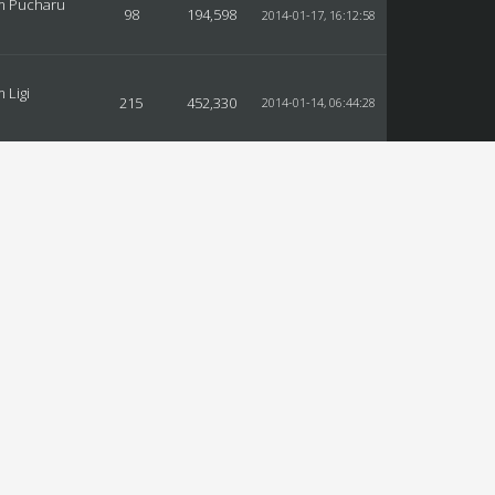
m Pucharu
98
194,598
2014-01-17, 16:12:58
 Ligi
215
452,330
2014-01-14, 06:44:28
m
41
83,878
2014-01-06, 13:33:10
m
27
52,354
2013-12-06, 18:12:50
 Ligi
64
127,238
2013-11-15, 16:30:44
 Ligi
196
378,587
2013-10-23, 19:11:30