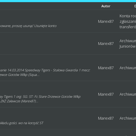
Autor
Konta ro
Marex87
zgłaszan
tywowane, proszę usunąć Usunięte konto
transfer
Archiwum
Marex87
Juniorów
Marex87
Archiwu
zymanie 14.03.2014 Speedway Tigers - Stalowa Gwardia 1 mecz:
zewce Gorzów Wlkp (Squa...
Marex87
Archiwu
y Tigers 1 org: SG: ST: Fc Stare Drzewce Gorzów Wlkp
: ZKŻ Załawcze (Marex87)...
Marex87
Archiwu
kładu gości. wo na korzyść ST