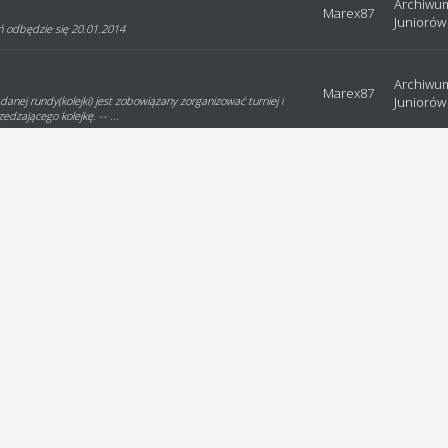
Archiwu
Marex87
Juniorów
ń odbędzie się 20.01.2014
Archiwum
Marex87
danej rundy(kolejki) jest zobowiązany zorganizować turniej i
Juniorów
dzającego kolejkę. -- ...
Marex87
Archiwu
kładu gospodarzy - WO dla ST
Marex87
Archiwu
e ceny. równie dobrze mając zawodników wartych 5mln
arci tych 5mln to tyle dostaniesz alb...
Archiwum
Marex87
Juniorów
owski 3. Mieczysław Krach + start w pucharze
Archiwum
Marex87
Juniorów