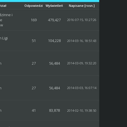
Dział
Odpowiedzi
Wyświetleń
Napisane
[
rosn.
]
dzinne i
ie
169
479,427
2016-07-15, 10:27:26
ów
 Ligi
51
104,228
2014-03-16, 18:51:43
m
27
56,484
2014-03-09, 19:32:20
m
27
56,484
2014-03-03, 16:07:14
m
41
83,878
2014-02-10, 19:38:50