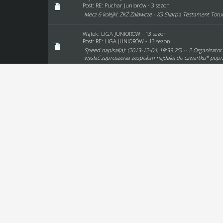
Post:
RE: Puchar Juniorów - 3 sezon
Mecz 6 kolejki: ZKŻ Załawcze - KS Skarpa Testament Toru
Wątek:
LIGA JUNIORÓW - 13 sezon
Post:
RE: LIGA JUNIORÓW - 13 sezon
Speed napisał(a): (2013-12-04, 19:39:25) -- 2.Organizator 
wysłać zaproszenia zespołom najdalej do czwartku* poprze
Wątek:
Zgłaszanie WO
Post:
RE: Zgłaszanie WO
5 kolejka 10.01.2014 No Name - Speedway Tigers Brak s
Wątek:
Opłaty - chore
Post:
RE: Opłaty - chore
chodzi o to żeby nie wystawiać zawodników za kosmiczn
możesz ich wystawiać od 0zł i zapewniam Cię że jeżeli są w
Wątek:
Zapisy do Ligi Juniorów
Post:
RE: Zapisy do Ligi Juniorów
ZKŻ Załawcze 1. Zenobiusz Wielkiewicz 2. Fryderyk Żubert
Wątek:
LIGA JUNIORÓW - 12 sezon
Post:
RE: LIGA JUNIORÓW - 12 sezon
Półfinał zorganizuję w piątek wieczorem ;)