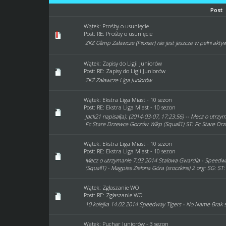
Post
Wątek:
Prośby o usunięcie
Post:
RE: Prośby o usunięcie
ZKŻ Olimp Załawcze (Fixxxer) nie jest jeszcze w pełni ak
Wątek:
Zapisy do Ligii Juniorów
Post:
RE: Zapisy do Ligii Juniorów
ZKŻ Załawcze Liga Juniorów
Wątek:
Ekstra Liga Miast - 10 sezon
Post:
RE: Ekstra Liga Miast - 10 sezon
Jack21 napisał(a): (2014-03-07, 17:23:56) -- Mecz o utr
Fc Stare Drzewce Gorzów Wlkp (Squall1) ST: Fc Stare Dr
Wątek:
Ekstra Liga Miast - 10 sezon
Post:
RE: Ekstra Liga Miast - 10 sezon
Mecz o utrzymanie 7.03.2014 Stalowa Gwardia - Speedwa
(Squall1) - Magpies Zielona Góra (sroczkins) 2 org: SG: ST
Wątek:
Zgłaszanie WO
Post:
RE: Zgłaszanie WO
10 kolejka 14.02.2014 Speedway Tigers - No Name Brak s
Wątek:
Puchar Juniorów - 3 sezon