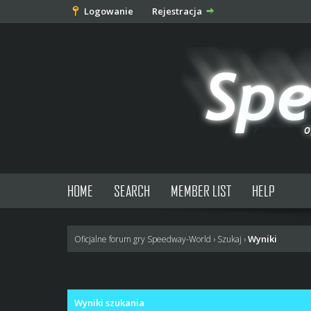
Logowanie
Rejestracja
HOME
SEARCH
MEMBER LIST
HELP
Wyniki
Oficjalne forum gry Speedway-World
›
Szukaj
›
Wyniki szukania