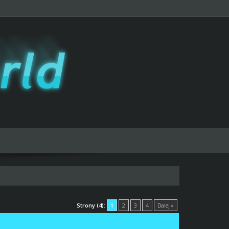
Strony (4):
1
2
3
4
Dalej »