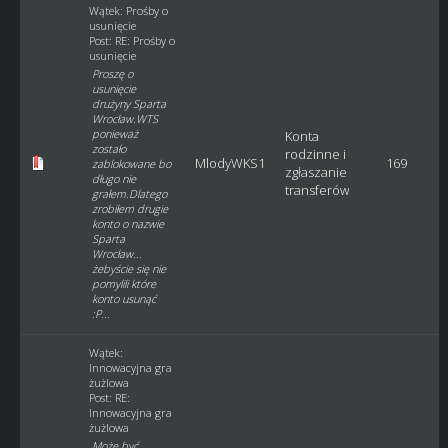
Wątek:
Prośby o
usunięcie
Post:
RE: Prośby o
usunięcie
Proszę o
usunięcie
drużyny Sparta
Wrocław.WTS
ponieważ
Konta
zostało
rodzinne i
MlodyWKS1
169
zablokowane bo
zgłaszanie
długo nie
transferów
grałem.Dlatego
zrobiłem drugie
konto o nazwie
Sparta
Wrocław...
żebyście się nie
pomylili które
konto usunąć
:P...
Wątek:
Innowacyjna gra
żużlowa
Post:
RE:
Innowacyjna gra
żużlowa
Może być