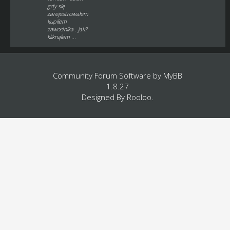
gdy się
zarejestrowałem
kupiłem
zawodnika . jak?
kliknąłem ...
Community Forum Software by
MyBB
1.8.27
Designed By
Rooloo
.