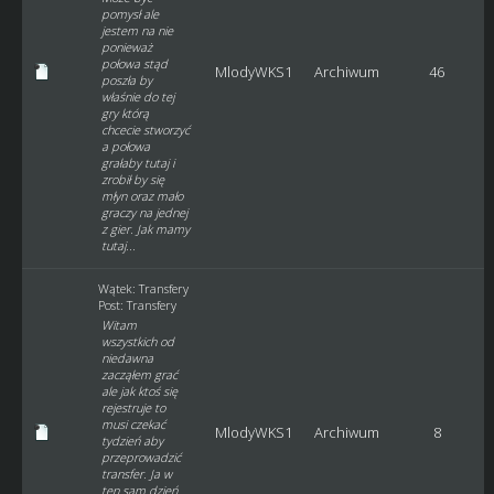
pomysł ale
jestem na nie
ponieważ
połowa stąd
MlodyWKS1
Archiwum
46
poszła by
właśnie do tej
gry którą
chcecie stworzyć
a połowa
grałaby tutaj i
zrobił by się
młyn oraz mało
graczy na jednej
z gier. Jak mamy
tutaj...
Wątek:
Transfery
Post:
Transfery
Witam
wszystkich od
niedawna
zacząłem grać
ale jak ktoś się
rejestruje to
musi czekać
MlodyWKS1
Archiwum
8
tydzień aby
przeprowadzić
transfer. Ja w
ten sam dzień