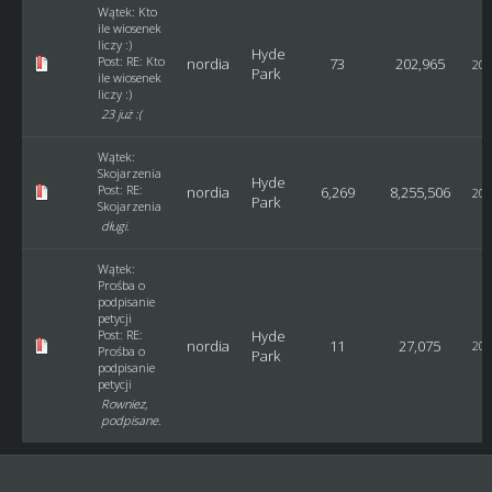
Wątek:
Kto
ile wiosenek
liczy :)
Hyde
Post:
RE: Kto
nordia
73
202,965
201
Park
ile wiosenek
liczy :)
23 już :(
Wątek:
Skojarzenia
Hyde
Post:
RE:
nordia
6,269
8,255,506
201
Park
Skojarzenia
długi.
Wątek:
Prośba o
podpisanie
petycji
Post:
RE:
Hyde
nordia
11
27,075
201
Prośba o
Park
podpisanie
petycji
Rowniez,
podpisane.