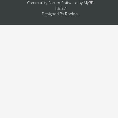
Community Forum Software by
MyBB
1.8.27
Designed By
Rooloo
.