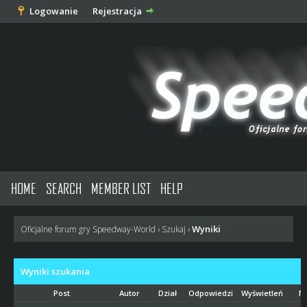
Logowanie
Rejestracja
HOME
SEARCH
MEMBER LIST
HELP
Wyniki
Oficjalne forum gry Speedway-World
›
Szukaj
›
Wyniki szukania
Post
Autor
Dział
Odpowiedzi
Wyświetleń
N