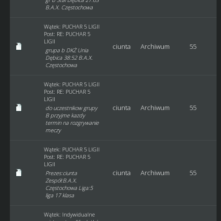
B.A.X. Częstochowa
Wątek:
PUCHAR 5 LIGII
Post:
RE: PUCHAR 5
LIGII
ciunta
Archiwum
55
grupa b DKŻ Unia
Dębica 38:52 B.A.X.
Częstochowa
Wątek:
PUCHAR 5 LIGII
Post:
RE: PUCHAR 5
LIGII
ciunta
Archiwum
55
do uczestnikow grupy
B przyjme kazdy
termin na rozgrywanie
meczy
Wątek:
PUCHAR 5 LIGII
Post:
RE: PUCHAR 5
LIGII
ciunta
Archiwum
55
Prezes:ciunta
Zespół:B.A.X.
Częstochowa Liga:5
liga 17 klasa
Wątek:
Indywidualne