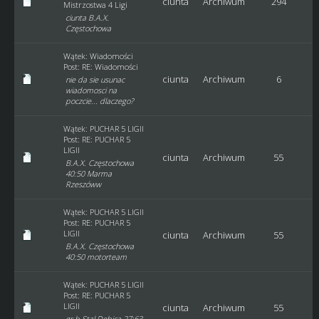
ciunta
Archiwum
294
Mistrzostwa 4 Ligi
ciunta B.A.X.
Częstochowa
Wątek:
Wiadomości
Post:
RE: Wiadomości
ciunta
Archiwum
6
nie da sie usunac
wiadomosci na
poczcie... dlaczego?
Wątek:
PUCHAR 5 LIGII
Post:
RE: PUCHAR 5
LIGII
ciunta
Archiwum
55
B.A.X. Częstochowa
40:50 Marma
Rzeszóww
Wątek:
PUCHAR 5 LIGII
Post:
RE: PUCHAR 5
LIGII
ciunta
Archiwum
55
B.A.X. Częstochowa
40:50 motorteam
Wątek:
PUCHAR 5 LIGII
Post:
RE: PUCHAR 5
LIGII
ciunta
Archiwum
55
gr b Stal Dębica 27:63