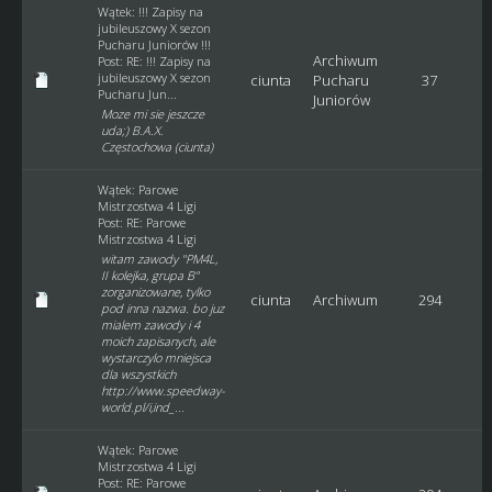
Wątek:
!!! Zapisy na
jubileuszowy X sezon
Pucharu Juniorów !!!
Archiwum
Post:
RE: !!! Zapisy na
jubileuszowy X sezon
ciunta
Pucharu
37
Pucharu Jun...
Juniorów
Moze mi sie jeszcze
uda;) B.A.X.
Częstochowa (ciunta)
Wątek:
Parowe
Mistrzostwa 4 Ligi
Post:
RE: Parowe
Mistrzostwa 4 Ligi
witam zawody "PM4L,
II kolejka, grupa B"
zorganizowane, tylko
ciunta
Archiwum
294
pod inna nazwa. bo juz
mialem zawody i 4
moich zapisanych, ale
wystarczylo mniejsca
dla wszystkich
http://www.speedway-
world.pl/i,ind_...
Wątek:
Parowe
Mistrzostwa 4 Ligi
Post:
RE: Parowe