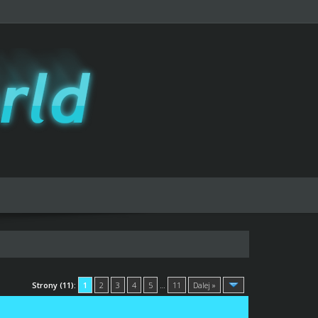
Strony (11):
1
2
3
4
5
…
11
Dalej »