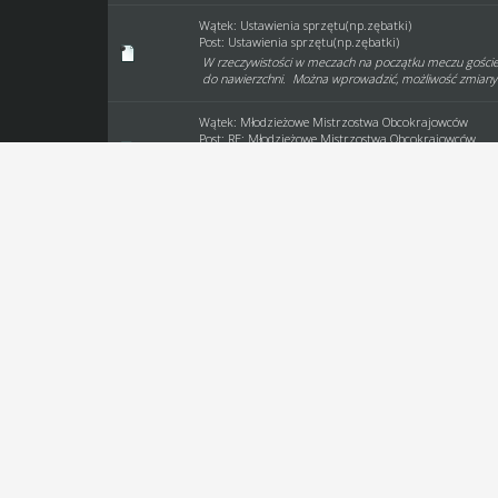
Wątek:
Ustawienia sprzętu(np.zębatki)
Post:
Ustawienia sprzętu(np.zębatki)
W rzeczywistości w meczach na początku meczu goście 
do nawierzchni. Można wprowadzić, możliwość zmiany
Wątek:
Młodzieżowe Mistrzostwa Obcokrajowców
Post:
RE: Młodzieżowe Mistrzostwa Obcokrajowców
Wyniki Młodzieżowych Mistrzostw Obcokrajowców 1.ht
(http://www.speedway-world.pl/i,zobacz-50580)(scaka
Wątek:
Mistrzostwa Obcokrajowców
Post:
RE: Mistrzostwa Obcokrajowców
19.05 zostanie rozegrany turniej "ostatniej szansy" dla 
zawodników) i dla zawodników z 7 miejsc z turniejów eli
Wątek:
Inna narodowość zawodnika niż była w szkółce
Post:
Inna narodowość zawodnika niż była w szkółce
Zawodnik Erkki Määttä ( http://www.speedway-world.p
miał narodowość jako Fin (o czym nawet pisałem w ogło
Wątek:
Mistrzostwa Obcokrajowców
Post:
Mistrzostwa Obcokrajowców
02.05 i 05.05 zostaną rozegrane Turnieje Eliminacyjne
turnieju 6 najlepszych awansuje do Półfinałów z których