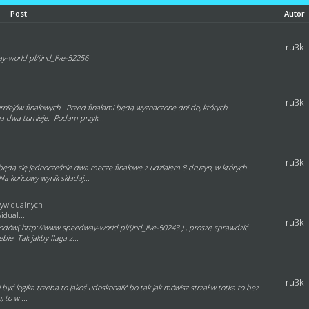
Post
Autor
ru3k
-world.pl/i,ind_live-52256
ru3k
rniejów finałowych. Przed finałami będą wyznaczone dni do, których
a dwa turnieje. Podam przyk...
ru3k
będą się jednocześnie dwa mecze finałowe z udziałem 8 drużyn, w których
Na końcowy wynik składaj...
dywidualnych
dual...
ru3k
dów( http://www.speedway-world.pl/i,ind_live-50243 ) , proszę sprawdzić
bie. Tak jakby flaga z...
ru3k
i być logika trzeba to jakoś udoskonalić bo tak jak mówisz strzał w totka to bez
 to w ...