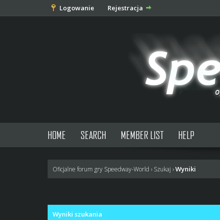
Logowanie
Rejestracja
HOME
SEARCH
MEMBER LIST
HELP
Wyniki
Oficjalne forum gry Speedway-World
›
Szukaj
›
Wyniki szukania