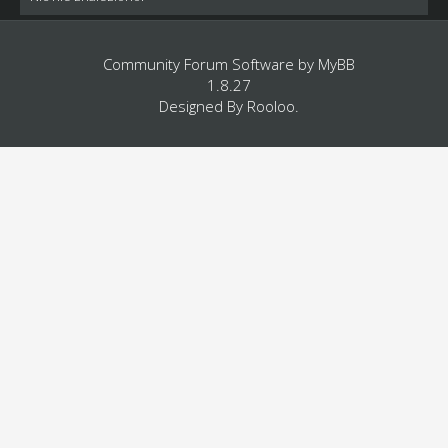
Community Forum Software by
MyBB
1.8.27
Designed By
Rooloo
.