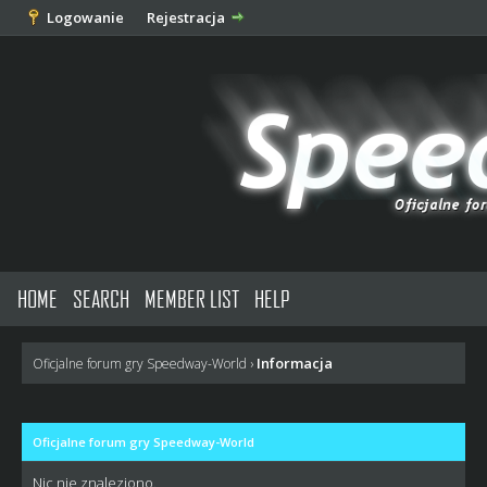
Logowanie
Rejestracja
HOME
SEARCH
MEMBER LIST
HELP
Informacja
Oficjalne forum gry Speedway-World
›
Oficjalne forum gry Speedway-World
Nic nie znaleziono.