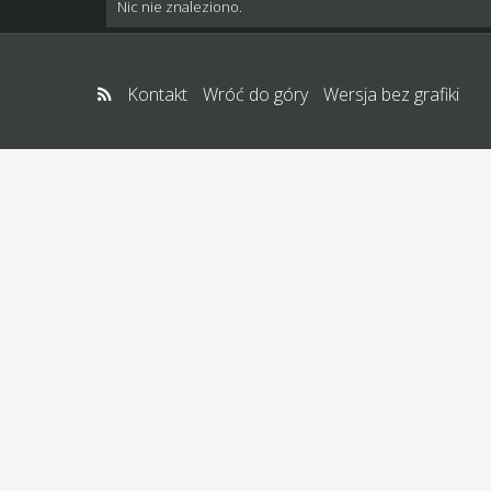
Nic nie znaleziono.
Kontakt
Wróć do góry
Wersja bez grafiki