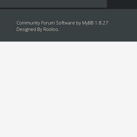
Community Forum Software by
MyBB 1.8.27
Designed By
Rooloo
.