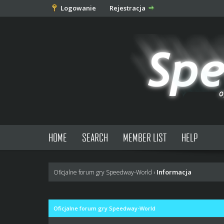
Logowanie
Rejestracja
HOME
SEARCH
MEMBER LIST
HELP
Informacja
Oficjalne forum gry Speedway-World
›
Oficjalne forum gry Speedway-World