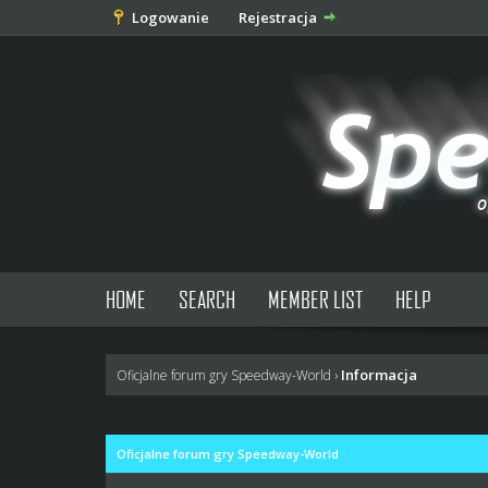
Logowanie
Rejestracja
HOME
SEARCH
MEMBER LIST
HELP
Informacja
Oficjalne forum gry Speedway-World
›
Oficjalne forum gry Speedway-World