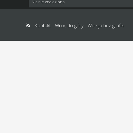
Nic nie znaleziono.
Kontakt
Wróć do góry
Wersja bez grafiki