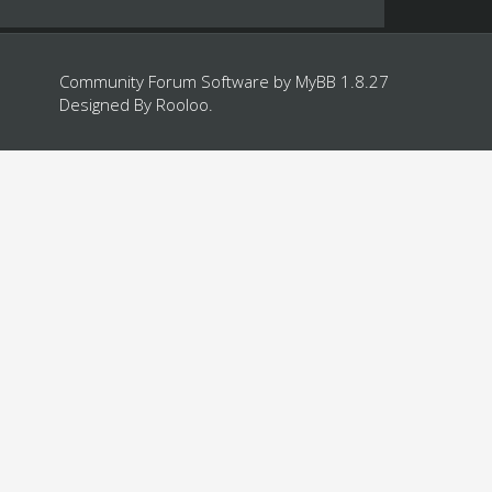
Community Forum Software by
MyBB 1.8.27
Designed By
Rooloo
.