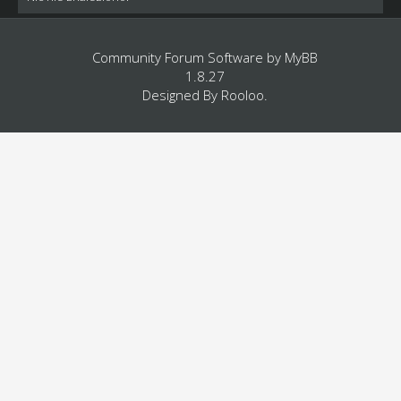
Community Forum Software by
MyBB
1.8.27
Designed By
Rooloo
.