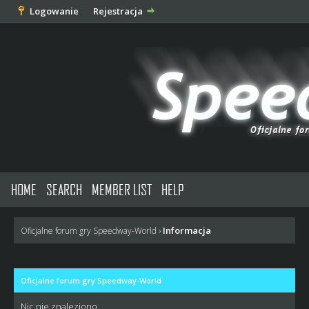
Logowanie
Rejestracja
HOME
SEARCH
MEMBER LIST
HELP
Informacja
Oficjalne forum gry Speedway-World
›
Oficjalne forum gry Speedway-World
Nic nie znaleziono.