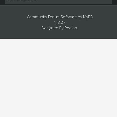
Community Forum Software by
MyBB
1.8.27
Designed By
Rooloo
.