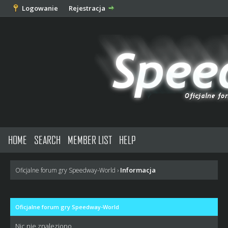
Logowanie
Rejestracja
HOME
SEARCH
MEMBER LIST
HELP
Informacja
Oficjalne forum gry Speedway-World
›
Oficjalne forum gry Speedway-World
Nic nie znaleziono.