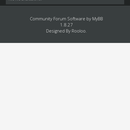
Community Forum Software by
MyBB
1.8.27
Designed By
Rooloo
.