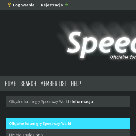
Logowanie
Rejestracja
HOME
SEARCH
MEMBER LIST
HELP
Informacja
Oficjalne forum gry Speedway-World
›
Oficjalne forum gry Speedway-World
Nic nie znaleziono.