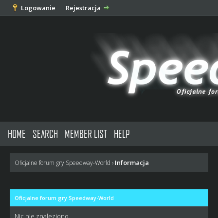
Logowanie
Rejestracja
HOME
SEARCH
MEMBER LIST
HELP
Informacja
Oficjalne forum gry Speedway-World
›
Oficjalne forum gry Speedway-World
Nic nie znaleziono.