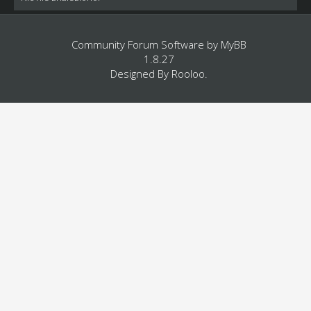
Community Forum Software by
MyBB
1.8.27
Designed By
Rooloo
.