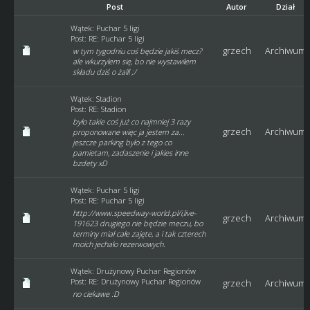
Post
Autor
Dział
Wątek:
Puchar 5 ligi
Post:
RE: Puchar 5 ligi
grzech
Archiwum
w tym tygodniu coś będzie jakiś mecz?
ale wkurzyłem się, bo nie wystawiłem
składu dziś o żalll ;/
Wątek:
Stadion
Post:
RE: Stadion
było takie coś już co najmniej 3 razy
grzech
Archiwum
proponowane więc ja jestem za...
jeszcze parking było z tego co
pamietam, zadaszenie i jakies inne
bzdety xD
Wątek:
Puchar 5 ligi
Post:
RE: Puchar 5 ligi
http://www.speedway-world.pl/i,live-
grzech
Archiwum
191623 drugiego nie będzie meczu, bo
terminy miał całe zajęte, a i tak czterech
moich jechało rezerwowych.
Wątek:
Drużynowy Puchar Regionów
Post:
RE: Drużynowy Puchar Regionów
grzech
Archiwum
no ciekawe :D