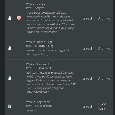
Wątek:
Priorytet.
Post:
Priorytet.
Tak się zastanawiałem dziś nad
meczami i wpadłem na małą ale w
grzech
Archiwum
sumie bardzo istotną rzeczą jaką jest
ranga imprezy. W zakładce "Najbliższe
mecze" można by dodać funkcje rangi
spotkania. Moim zdanie...
Wątek:
Puchar 5 ligi
Post:
RE: Puchar 5 ligi
grzech
Archiwum
mam rozumieć, że w tym tygodniu
terminy wolne? :)
Wątek:
Płaca za pkt
Post:
RE: Płaca za pkt
tak tak. Tylko, że w przeszłości gracze
mieli nawet po 30 zawodników i tylko
grzech
Archiwum
tygodniówki ich powstrzymywały od
robienia takich "fabryk zawodników". W
sumie każdy by mógł trzymać
zawodników i to n...
Wątek:
Skojarzenia
Hyde
Post:
RE: Skojarzenia
grzech
Park
dziecko