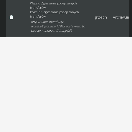
Wątek:
Zgłaszanie podejrzanych
transferów
Post:
RE: Zgłaszanie podejrzanych
transferów
grzech
Archiwum
http://www.speedway-
world.pl/i,zobacz-17943 zostawiam to
bez komentarza. // bany (IP)
Wątek:
Profil drużyny
Post:
Profil drużyny
Naszła mnie pewna myśl, którą chcę się
z wami podzielić. Moim zdaniem
grzech
Archiwum
całkiem nieźle i ergonomicznie wyglądał
by profil każdego menadżera (bądź z
vipem), gdyby moderatorzy wzbogacili
ją o terminar...
Wątek:
Puchar 5 ligi
Post:
RE: Puchar 5 ligi
grzech
Archiwum
Też chcę wziąć udział :) Klub: ZKŻ
Wilkanowo; Menadżer: grzech; Liga 5;
klasa 25.
Wątek:
Przewidywalność/niespodzianki
Post:
RE: Przewidywalność/niespodzianki
choćby dlatego, że (przynajmniej Ja)
jesteśmy w stanie podać wynik meczu
grzech
Archiwum