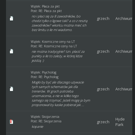
Wątek:
Płaca za pkt
Post:
RE: Płaca za pkt
no i płaci się za 8 zawodników, bo
grzech
Archiwum
chodzi tylko o ligowe tak? a co z resztą
zawodników? wkońcu można mieć ich
bez limitu o ile mi wiadomo.
Wątek:
Kosmiczne ceny na LT
Post:
RE: Kosmiczne ceny na LT
grzech
Archiwum
nie można tradycyjnie? tzn. płacić za
punkty a ile to zależy, w której lidze
jeżdżą :)
Wątek:
Psycholog
Post:
RE: Psycholog
Mogło by być ale dlaczego używacie
tych samych schematów jak dla
grzech
Archiwum
trenerów. W grach potrzeba
urozmaicenia, a nie w kółko tego
samego się trzymać. Jeżeli mogę ja bym
proponował by kaske pobierał jak ...
Wątek:
Skojarzenia
Hyde
Post:
RE: Skojarzenia
grzech
Park
kopanie