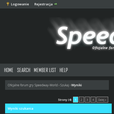
Logowanie
Rejestracja
HOME
SEARCH
MEMBER LIST
HELP
Wyniki
Oficjalne forum gry Speedway-World
›
Szukaj
›
Strony (4):
1
2
3
4
Dalej »
Wyniki szukania