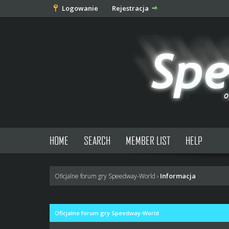
Logowanie
Rejestracja
HOME
SEARCH
MEMBER LIST
HELP
Informacja
Oficjalne forum gry Speedway-World
›
Oficjalne forum gry Speedway-World