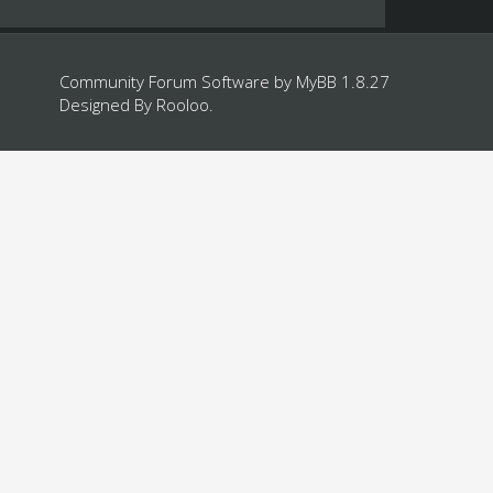
Community Forum Software by
MyBB 1.8.27
Designed By
Rooloo
.