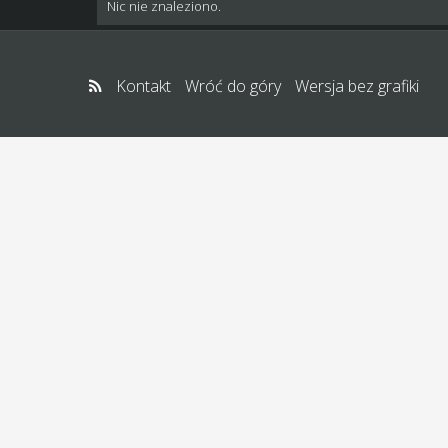
Nic nie znaleziono.
Kontakt
Wróć do góry
Wersja bez grafiki