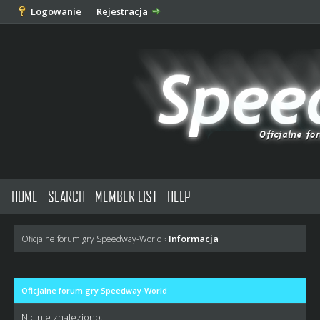
Logowanie
Rejestracja
HOME
SEARCH
MEMBER LIST
HELP
Informacja
Oficjalne forum gry Speedway-World
›
Oficjalne forum gry Speedway-World
Nic nie znaleziono.