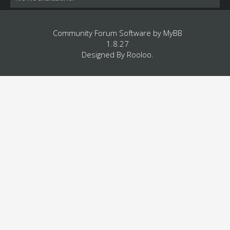
Community Forum Software by
MyBB
1.8.27
Designed By
Rooloo
.