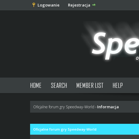
Logowanie
Rejestracja
HOME
SEARCH
MEMBER LIST
HELP
Informacja
Oficjalne forum gry Speedway-World
›
Oficjalne forum gry Speedway-World