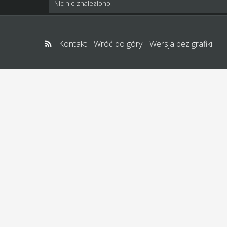
Nic nie znaleziono.
Kontakt
Wróć do góry
Wersja bez grafiki