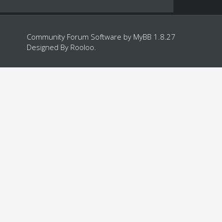
Community Forum Software by
MyBB 1.8.27
Designed By
Rooloo
.