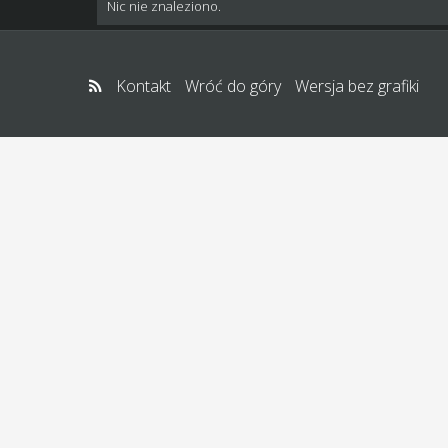
Nic nie znaleziono.
Kontakt
Wróć do góry
Wersja bez grafiki