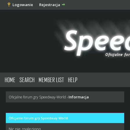
Logowanie
Rejestracja
HOME
SEARCH
MEMBER LIST
HELP
Informacja
Oficjalne forum gry Speedway-World
›
Oficjalne forum gry Speedway-World
Nic nie znaleziono.