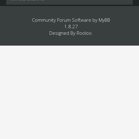
Community Forum Software by
MyBB
1.8.27
Designed By
Rooloo
.