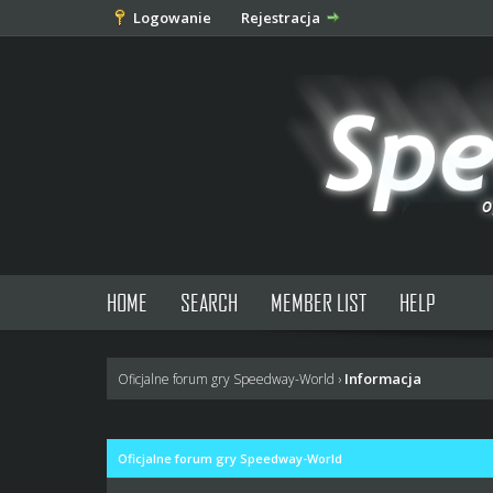
Logowanie
Rejestracja
HOME
SEARCH
MEMBER LIST
HELP
Informacja
Oficjalne forum gry Speedway-World
›
Oficjalne forum gry Speedway-World