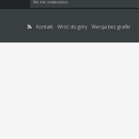
Nic nie znaleziono.
Kontakt
Wróć do góry
Wersja bez grafiki