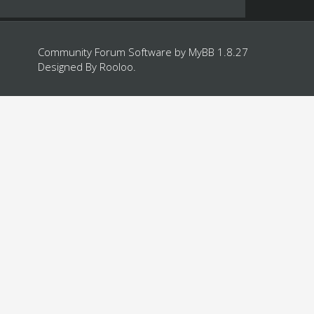
Community Forum Software by
MyBB 1.8.27
Designed By
Rooloo
.