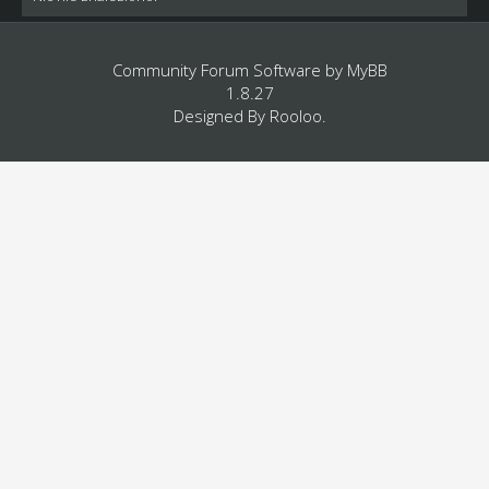
Community Forum Software by
MyBB
1.8.27
Designed By
Rooloo
.