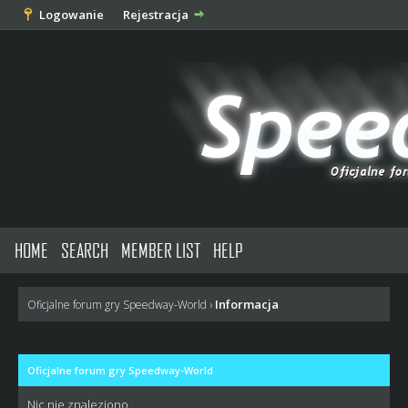
Logowanie
Rejestracja
HOME
SEARCH
MEMBER LIST
HELP
Informacja
Oficjalne forum gry Speedway-World
›
Oficjalne forum gry Speedway-World
Nic nie znaleziono.