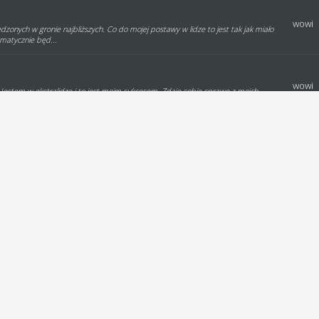
wowi
zonych w gronie najbliższych. Co do mojej postawy w lidze to jest tak jak miało
ematycznie będ...
wowi
Jestem w ekstralidze i to jest moim sukcesem. Zdaję sobie sprawę z moich
 moja przygoda z...
wowi
ją się do tabeli ilości przejechanych biegów ???
wowi
ie otrzymałem zaproszenia od gospodarzy tego spotkania!! Pozdrawiam!!
wowi
szenie i póki co jest bez odpowiedzi Data: Godzina: Mecz: Gdzie: 2011-05-13
ź...
wowi
az zauważyłem że w ogóle za dzisiejsze spotkanie nie dostałem punktów