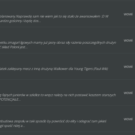
wowi
ł planowany.Naprawdę sam nie wiem jak to się stało że awansowałem :D W
rdzo gościnny i będę dos...
wowi
tku zmagań ligowych mamy już jasny obraz siły rażenia poszczególnych drużyn
kład Polonii jest...
wowi
iatek zaklepany mecz z inną drużyną Walkower dla Young Tigers (Paul-Wik)
wowi
się fajnych juniorów w szkółce to wręcz należy na nich postawić kosztem starszych
 POTENCJAŁE...
wowi
ebudowa zespołu w taki sposób by powrócić do elity i odegrać tam jakieś
ii spaść niżej a...