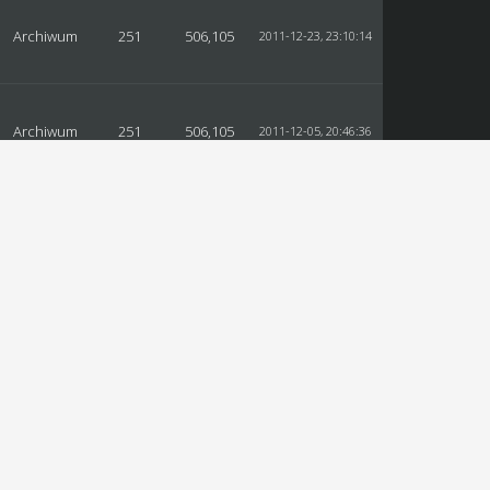
Archiwum
251
506,105
2011-12-23, 23:10:14
Archiwum
251
506,105
2011-12-05, 20:46:36
Pytania
214
556,554
2011-11-29, 16:40:14
Archiwum
61
129,775
2011-06-21, 18:59:01
Archiwum
61
129,775
2011-05-08, 21:04:03
Archiwum
7
14,295
2011-02-13, 16:51:04