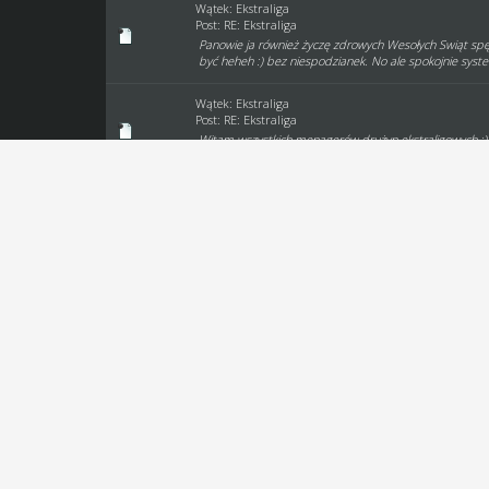
Wątek:
Ekstraliga
Post:
RE: Ekstraliga
Panowie ja również życzę zdrowych Wesołych Swiąt spęd
być heheh :) bez niespodzianek. No ale spokojnie syst
Wątek:
Ekstraliga
Post:
RE: Ekstraliga
Witam wszystkich menagerów drużyn ekstraligowych :) 
barków i słabej siły rażenia ,także najprawdopodobniej
Wątek:
Ważne dot gry
Post:
RE: Ważne dot gry
mam następujące pytanie . Czy starty w barażach wlicza
Wątek:
Zgłoszenia WO
Post:
RE: Zgłoszenia WO
Real Straszydle (Rusek) - Paul-Wik (wowi) Jak dotąd n
Wątek:
Zgłoszenia WO
Post:
RE: Zgłoszenia WO
witam!! Mam meczyk na wyjeździe . Sam wysłałem zapro
(Piątek) 20:00:00 Paul- Wik vs SG Start Gniezno Na wyje
Wątek:
błąd 15 biegu
Post:
RE: błąd 15 biegu
Tak pietnasty bieg nie jest ujęty w IS a poza tym ter