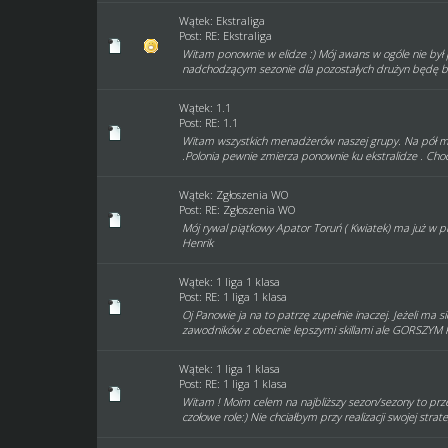
Wątek:
Ekstraliga
Post:
RE: Ekstraliga
Witam ponownie w elidze :) Mój awans w ogóle nie by
nadchodzącym sezonie dla pozostałych drużyn będę ba
Wątek:
1.1
Post:
RE: 1.1
Witam wszystkich menadżerów naszej grupy. Na pół me
.Polonia pewnie zmierza ponownie ku ekstralidze . Choć s
Wątek:
Zgłoszenia WO
Post:
RE: Zgłoszenia WO
Mój rywal piątkowy Apator Toruń ( Kwiatek) ma już w p
Henrik
Wątek:
1 liga 1 klasa
Post:
RE: 1 liga 1 klasa
Oj Panowie ja na to patrzę zupełnie inaczej. Jeżeli ma 
zawodników z obecnie lepszymi skillami ale GORSZYM
Wątek:
1 liga 1 klasa
Post:
RE: 1 liga 1 klasa
Witam ! Moim celem na najbliższy sezon/sezony to prz
czołowe role:) Nie chciałbym przy realizacji swojej strateg