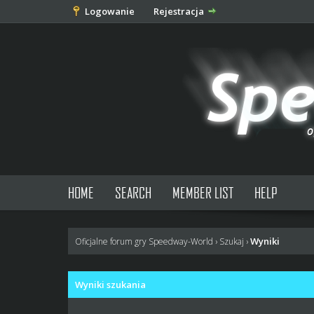
Logowanie
Rejestracja
HOME
SEARCH
MEMBER LIST
HELP
Wyniki
Oficjalne forum gry Speedway-World
›
Szukaj
›
Wyniki szukania